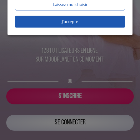
Laissez-moi choisir
J'accepte
1281 utilisateurs en ligne
sur MoodPlanet en ce moment!
OU
S'INSCRIRE
SE CONNECTER