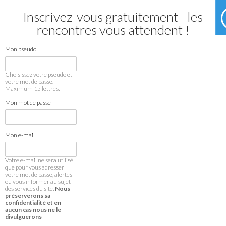
Inscrivez-vous gratuitement - les
rencontres vous attendent !
Mon pseudo
Choisissez votre pseudo et
votre mot de passe.
Maximum 15 lettres.
Mon mot de passe
Mon e-mail
Votre e-mail ne sera utilisé
que pour vous adresser
votre mot de passe, alertes
ou vous informer au sujet
des services du site.
Nous
préserverons sa
confidentialité et en
aucun cas nous ne le
divulguerons