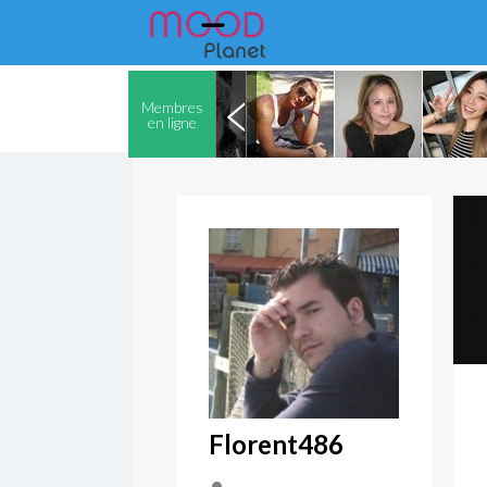
Membres
en ligne
Florent486