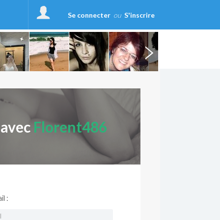
Se connecter
ou
S'inscrire
 avec
Florent486
l :