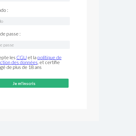
do :
de passe :
epte les
CGU
et la
politique de
ction des données
, et certifie
âgé de plus de 18 ans