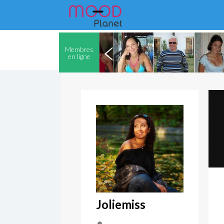
Membres
en ligne
Joliemiss