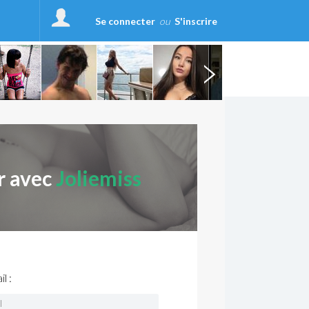
Se connecter
ou
S'inscrire
r avec
Joliemiss
l :