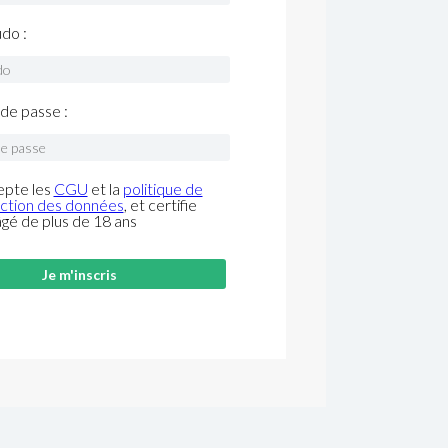
do :
de passe :
epte les
CGU
et la
politique de
ction des données
, et certifie
âgé de plus de 18 ans