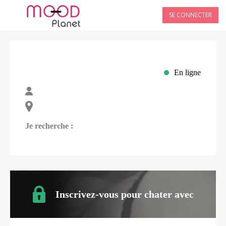
SE CONNECTER
En ligne
Je recherche :
Inscrivez-vous pour chater avec