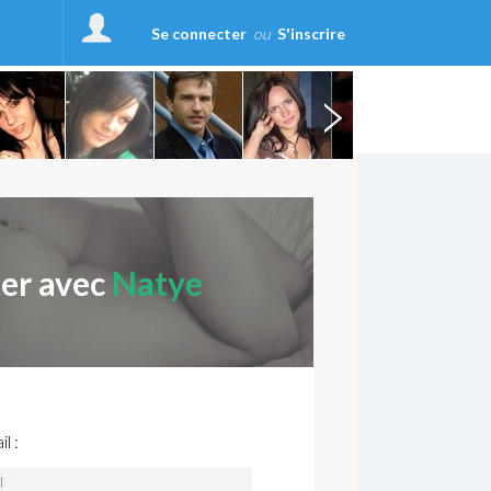
Se connecter
ou
S'inscrire
ter avec
Natye
l :