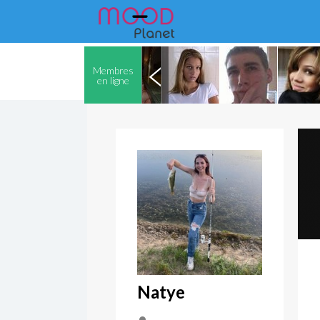
Membres
en ligne
Natye