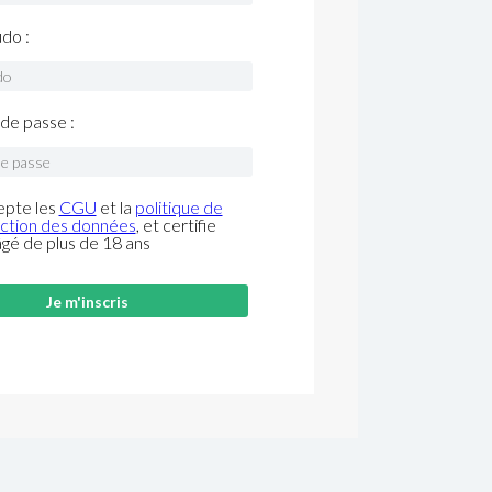
do :
de passe :
epte les
CGU
et la
politique de
ction des données
, et certifie
âgé de plus de 18 ans