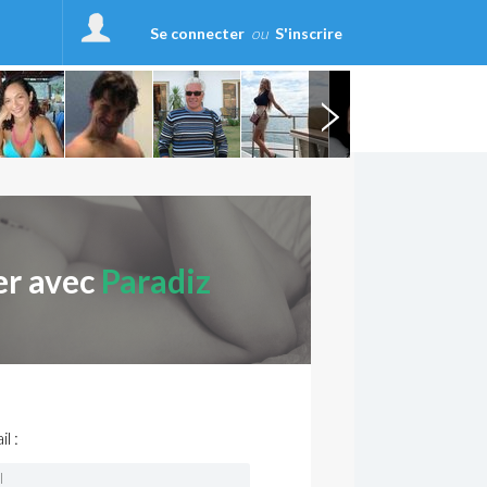
Se connecter
ou
S'inscrire
er avec
Paradiz
l :