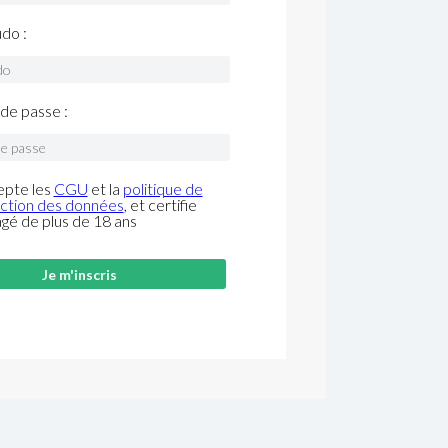
do :
de passe :
epte les
CGU
et la
politique de
ction des données
, et certifie
âgé de plus de 18 ans