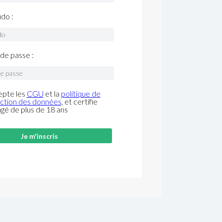
do :
de passe :
epte les
CGU
et la
politique de
ction des données
, et certifie
âgé de plus de 18 ans