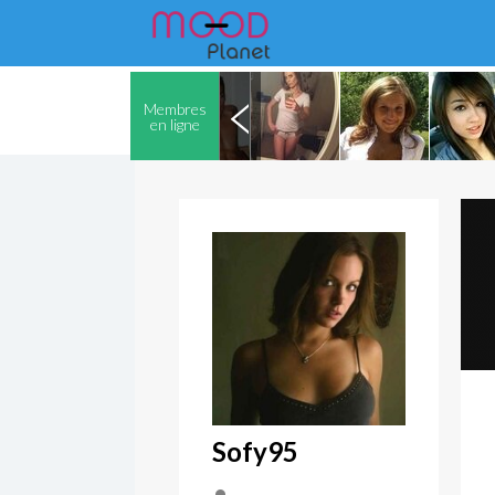
Membres
en ligne
Sofy95