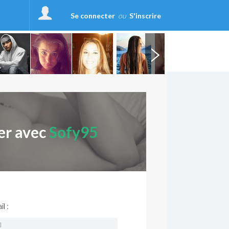
Se connecter
ou
S'inscrire
er avec
Sofy95
l :